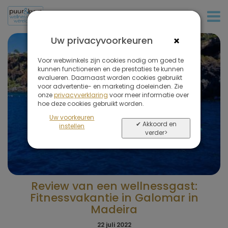
+31 (0)20 573 03 50
×
Uw privacyvoorkeuren
Voor webwinkels zijn cookies nodig om goed te
kunnen functioneren en de prestaties te kunnen
evalueren. Daarnaast worden cookies gebruikt
voor advertentie- en marketing doeleinden. Zie
onze
privacyverklaring
voor meer informatie over
hoe deze cookies gebruikt worden.
Uw voorkeuren
✔ Akkoord en
instellen
verder>
Review van een wellnessgast:
Fitnessvakantie in Galomar in
Madeira
22 juli 2022