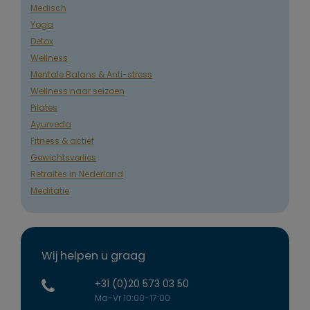
Medisch
Yoga
Detox
Wellness
Mentale Balans & Anti-stress
Wellness naar seizoen
Pilates
Ayurveda
Fitness & actief
Gewichtsverlies
Retraites in Nederland
Meditatie
Wij helpen u graag
+31 (0)20 573 03 50
Ma-Vr 10:00-17:00