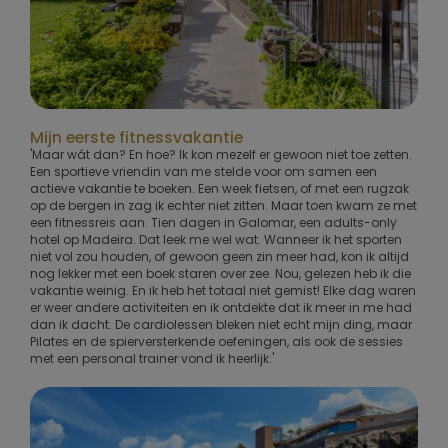
Mijn eerste fitnessvakantie
'Maar wát dan? En hoe? Ik kon mezelf er gewoon niet toe zetten.
Een sportieve vriendin van me stelde voor om samen een
actieve vakantie te boeken. Een week fietsen, of met een rugzak
op de bergen in zag ik echter niet zitten. Maar toen kwam ze met
een fitnessreis aan. Tien dagen in Galomar, een adults-only
hotel op Madeira. Dat leek me wel wat. Wanneer ik het sporten
niet vol zou houden, of gewoon geen zin meer had, kon ik altijd
nog lekker met een boek staren over zee. Nou, gelezen heb ik die
vakantie weinig. En ik heb het totaal niet gemist! Elke dag waren
er weer andere activiteiten en ik ontdekte dat ik meer in me had
dan ik dacht. De cardiolessen bleken niet echt mijn ding, maar
Pilates en de spierversterkende oefeningen, als ook de sessies
met een personal trainer vond ik heerlijk.'