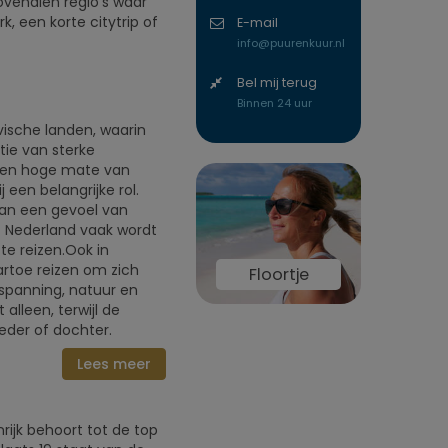
ovendien regio’s waar
, een korte citytrip of
E-mail
info@puurenkuur.nl
Bel mij terug
Binnen 24 uur
ische landen, waarin
ie van sterke
 een hoge mate van
een belangrijke rol.
aan een gevoel van
at Nederland vaak wordt
te reizen.Ook in
artoe reizen om zich
Floortje
spanning, natuur en
alleen, terwijl de
eder of dochter.
Lees meer
rijk behoort tot de top