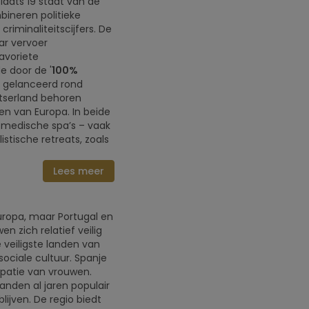
plaats 19 staat van de
bineren politieke
criminaliteitscijfers. De
ar vervoer
avoriete
e door de '
100%
rd gelanceerd rond
itserland behoren
n van Europa. In beide
n medische spa’s – vaak
stische retreats, zoals
Lees meer
Europa, maar Portugal en
 zich relatief veilig
 veiligste landen van
ociale cultuur. Spanje
cipatie van vrouwen.
landen al jaren populair
lijven. De regio biedt