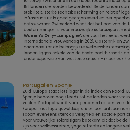
10, terwijl Zwitserland in de meest recente index op 
181 landen die worden beoordeeld. Beide landen com
stabiliteit, sterke rechtsbescherming en relatief lage 
infrastructuur is goed georganiseerd en het openba
betrouwbaar. Zwitserland weet dat het een van de f
bestemmingen is voor vrouwelijke soloreizigers, med
Women’s Only-campagne'
, die voor het eerst we
Internationale Vrouwendag in 2021. Oostenrijk en Zw
daarnaast tot de belangrijkste wellnessbestemminge
landen liggen enkele van de beste health resorts e
onder supervisie van westerse artsen – maar ook holi
Portugal en Spanje
Zuid-Europa staat iets lager in de index dan Noord-
Spanje behoren nog steeds tot de landen waar vrouwen
voelen. Portugal wordt vaak genoemd als een van de
Europa, met lage geweldscijfers en een ontspannen s
scoort eveneens sterk op veiligheid en sociale parti
Voor vrouwelijke soloreizigers betekent dit dat beide 
zijn voor wellnessreizen, yoga retreats en langere verb