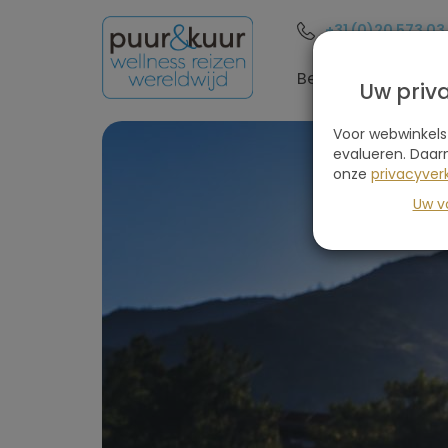
+31 (0)20 573 03
Bestemmingen
Uw priv
Voor webwinkels
evalueren. Daar
onze
privacyverk
Uw v