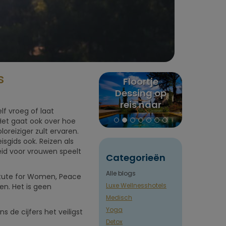
s
 8x
Floortje
Puurenkuur
All
raites
Dessing op
review:
Me
uur
reis naar
Claudia's reis
bala
lf vroeg of laat
Euphoria
naar India en
Gids 
 Het gaat ook over hoe
retreat in
Nepal
oreiziger zult ervaren.
Griekenland
gids ook. Reizen als
heid voor vrouwen speelt
Categorieën
Alle blogs
tute for Women, Peace
Luxe Wellnesshotels
wen. Het is geen
Medisch
Yoga
 de cijfers het veiligst
Detox