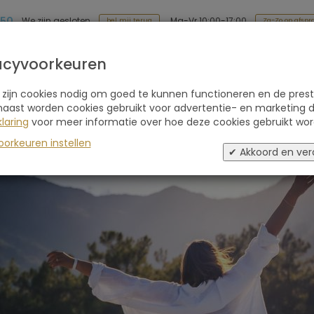
 50
Ma-Vr 10:00-17:00
We zijn gesloten
Za-Zo op afspr
bel mij terug
Soort reis
Retraites
Advies
Blogs
acyvoorkeuren
 zijn cookies nodig om goed te kunnen functioneren en de prest
naast worden cookies gebruikt voor advertentie- en marketing d
laring
voor meer informatie over hoe deze cookies gebruikt wor
oorkeuren instellen
✔ Akkoord en ver