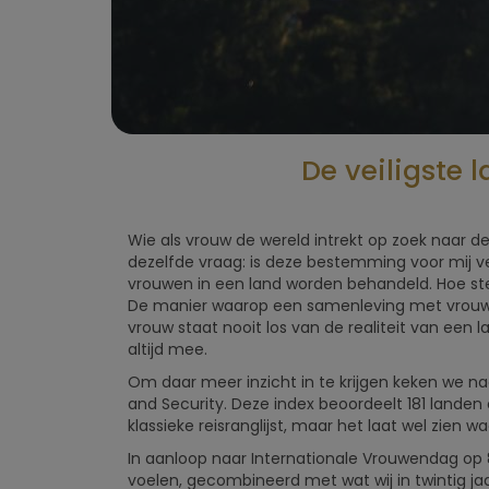
De veiligste 
Wie als vrouw de wereld intrekt op zoek naar de 
dezelfde vraag: is deze bestemming voor mij vei
vrouwen in een land worden behandeld. Hoe sterk 
De manier waarop een samenleving met vrouwe
vrouw staat nooit los van de realiteit van een l
altijd mee.
Om daar meer inzicht in te krijgen keken we n
and Security. Deze index beoordeelt 181 landen o
klassieke reisranglijst, maar het laat wel zien wa
In aanloop naar Internationale Vrouwendag op 8
voelen, gecombineerd met wat wij in twintig ja