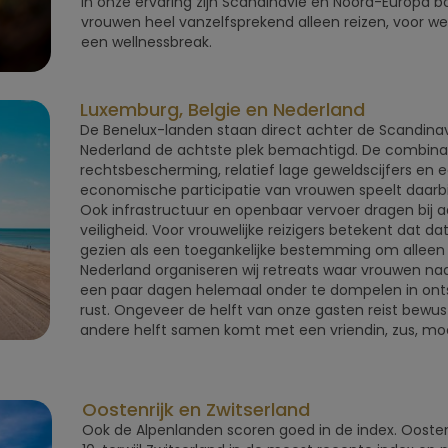
In onze ervaring zijn Scandinavië en Noord-Europa b
vrouwen heel vanzelfsprekend alleen reizen, voor werk
een wellnessbreak.
Luxemburg, Belgie en Nederland
De Benelux-landen staan direct achter de Scandinav
Nederland de achtste plek bemachtigd. De combinat
rechtsbescherming, relatief lage geweldscijfers en
economische participatie van vrouwen speelt daarbij 
Ook infrastructuur en openbaar vervoer dragen bij 
veiligheid. Voor vrouwelijke reizigers betekent dat d
gezien als een toegankelijke bestemming om alleen 
Nederland organiseren wij retreats waar vrouwen na
een paar dagen helemaal onder te dompelen in ont
rust. Ongeveer de helft van onze gasten reist bewust 
andere helft samen komt met een vriendin, zus, mo
Oostenrijk en Zwitserland
Ook de Alpenlanden scoren goed in de index. Oosten