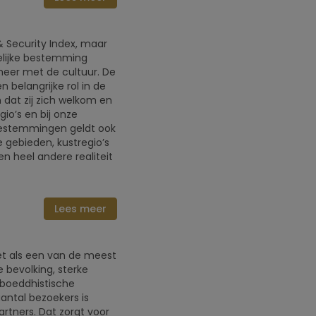
& Security Index, maar
kelijke bestemming
meer met de cultuur. De
n belangrijke rol in de
dat zij zich welkom en
gio’s en bij onze
 bestemmingen geldt ook
he gebieden, kustregio’s
en heel andere realiteit
Lees meer
het als een van de meest
 bevolking, sterke
n boeddhistische
antal bezoekers is
artners. Dat zorgt voor