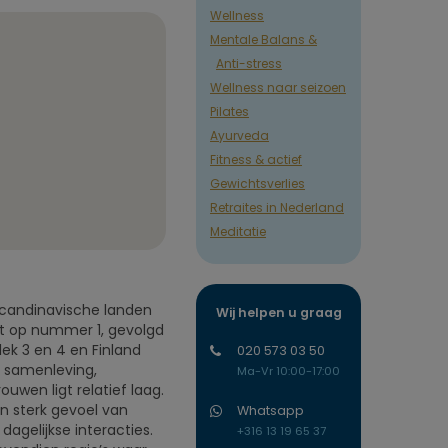
Wellness
Mentale Balans &
Anti-stress
Wellness naar seizoen
Pilates
Ayurveda
Fitness & actief
Gewichtsverlies
Retraites in Nederland
Meditatie
e Scandinavische landen
Wij helpen u graag
at op nummer 1, gevolgd
ek 3 en 4 en Finland
020 573 03 50
e samenleving,
Ma-Vr 10:00-17:00
ouwen ligt relatief laag.
en sterk gevoel van
Whatsapp
 dagelijkse interacties.
+316 13 19 65 37