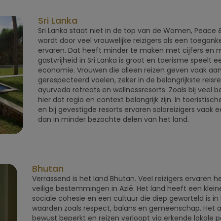
Sri Lanka
Sri Lanka staat niet in de top van de Women, Peace 
wordt door veel vrouwelijke reizigers als een toegan
ervaren. Dat heeft minder te maken met cijfers en 
gastvrijheid in Sri Lanka is groot en toerisme speelt ee
economie. Vrouwen die alleen reizen geven vaak aan 
gerespecteerd voelen, zeker in de belangrijkste reisre
ayurveda retreats en wellnessresorts. Zoals bij veel
hier dat regio en context belangrijk zijn. In toeristisc
en bij gevestigde resorts ervaren soloreizigers vaak e
dan in minder bezochte delen van het land.
Bhutan
Verrassend is het land Bhutan. Veel reizigers ervaren 
veilige bestemmingen in Azië. Het land heeft een kleine
sociale cohesie en een cultuur die diep geworteld is i
waarden zoals respect, balans en gemeenschap. Het a
bewust beperkt en reizen verloopt via erkende lokale p