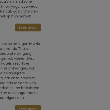
 spa’s en medische
icht op yoga, ayurveda,
imaat, gastvrijheid en
 snel op hun gemak
Lees meer
ke bestemmingen in Azië
aken met de Thaise
espectvolle omgang
un gemak voelen. Met
 hotels, resorts en
en te ontvangen, van
e belangrijkste
g jaar onze grootste
od aan retreats, van
itatie- en holistische
id en een lange traditie
oreizigers een
Lees meer