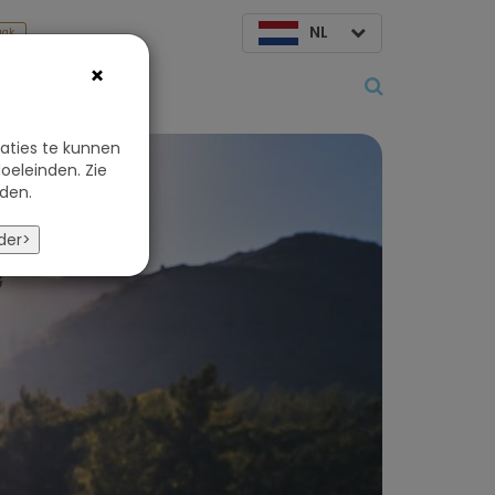
NL
aak
×
Over ons
aties te kunnen
oeleinden. Zie
den.
der>