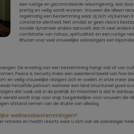
een rustige en gecontroleerde reisomgeving, wat door s
prettig en veilig wordt ervaren. Vrouwen die alleen r
regelmatig een bestemming waar zij zich vrij kunnen
constante alertheid. Niet omdat er geen risico’s bes
sociale dynamiek anders aanvoelt dan in veel andere l
combinatie van natuur, spiritualiteit en een rustige r
Bhutan voor veel vrouwelijke soloreizigers een bijzon
rs te vangen. De ervaring van een bestemming hangt ook af van cu
Women, Peace & Security Index een waardevol beeld van hoe 
 en veilig vrouwelijke reizigers zich er voelen. In onze meer dan
teeds hetzelfde patroon: wanneer een land structureel goed sco
izigers dat vaak ook in de praktijk. En misschien is dat in aanloo
wereld wordt stap voor stap toegankelijker voor vrouwen die all
dagen afstand nemen van de drukte van alledag.
elijke wellnessbestemmingen?
er retreats en health resorts waar u zich ook als soloreiziger h