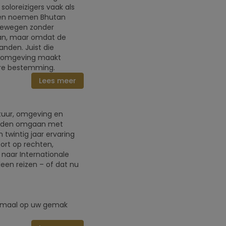
oloreizigers vaak als
eizen noemen Bhutan
 bewegen zonder
taan, maar omdat de
anden. Juist die
eisomgeving maakt
dere bestemming.
Lees meer
ltuur, omgeving en
landen omgaan met
 twintig jaar ervaring
ort op rechten,
p naar Internationale
een reizen – of dat nu
elemaal op uw gemak