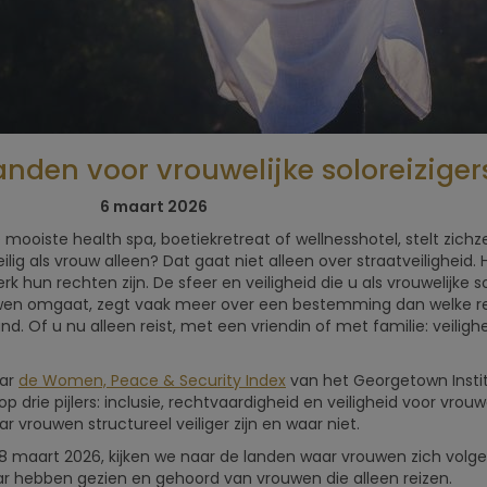
landen voor vrouwelijke soloreiziger
5x Beste
Selfcare:
Retreats voor
boetiekret
6 maart 2026
mannen
in de nat
mooiste health spa, boetiekretreat of wellnesshotel, stelt zichze
lig als vrouw alleen? Dat gaat niet alleen over straatveiligheid.
hun rechten zijn. De sfeer en veiligheid die u als vrouwelijke sol
n omgaat, zegt vaak meer over een bestemming dan welke reis
and. Of u nu alleen reist, met een vriendin of met familie: veilig
aar
de Women, Peace & Security Index
van het Georgetown Insti
p drie pijlers: inclusie, rechtvaardigheid en veiligheid voor vrou
ar vrouwen structureel veiliger zijn en waar niet.
 maart 2026, kijken we naar de landen waar vrouwen zich volgens
ar hebben gezien en gehoord van vrouwen die alleen reizen.