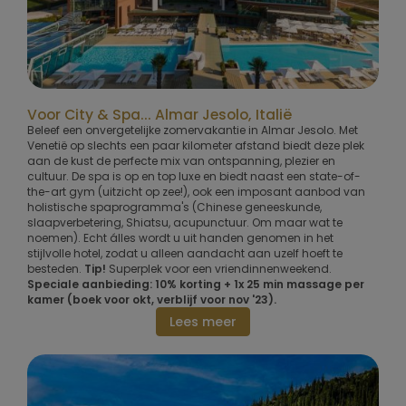
Voor City & Spa... Almar Jesolo, Italië
Beleef een onvergetelijke zomervakantie in Almar Jesolo. Met
Venetië op slechts een paar kilometer afstand biedt deze plek
aan de kust de perfecte mix van ontspanning, plezier en
cultuur. De spa is op en top luxe en biedt naast een state-of-
the-art gym (uitzicht op zee!), ook een imposant aanbod van
holistische spaprogramma's (Chinese geneeskunde,
slaapverbetering, Shiatsu, acupunctuur. Om maar wat te
noemen). Echt álles wordt u uit handen genomen in het
stijlvolle hotel, zodat u alleen aandacht aan uzelf hoeft te
besteden.
Tip!
Superplek voor een vriendinnenweekend.
Speciale aanbieding: 10% korting + 1x 25 min massage per
kamer (boek voor okt, verblijf voor nov '23).
Lees meer