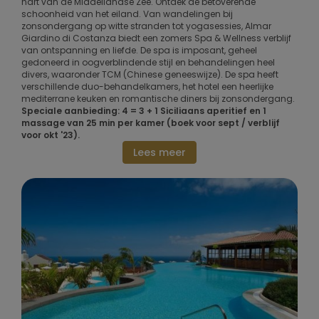
hart van de Middellandse Zee. Ontdek de betoverende
schoonheid van het eiland. Van wandelingen bij
zonsondergang op witte stranden tot yogasessies, Almar
Giardino di Costanza biedt een zomers Spa & Wellness verblijf
van ontspanning en liefde. De spa is imposant, geheel
gedoneerd in oogverblindende stijl en behandelingen heel
divers, waaronder TCM (Chinese geneeswijze). De spa heeft
verschillende duo-behandelkamers, het hotel een heerlijke
mediterrane keuken en romantische diners bij zonsondergang.
Speciale aanbieding: 4 = 3 + 1 Siciliaans aperitief en 1
massage van 25 min per kamer (boek voor sept / verblijf
voor okt '23).
Lees meer