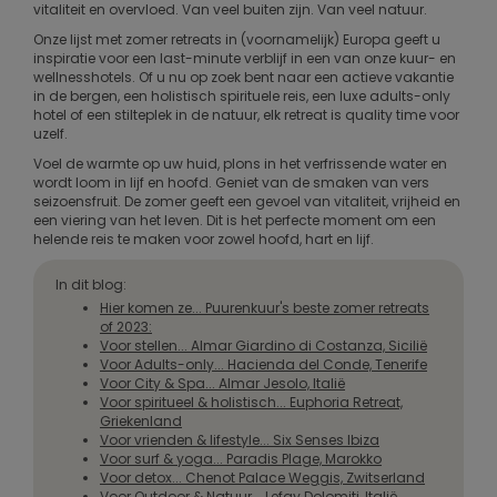
vitaliteit en overvloed. Van veel buiten zijn. Van veel natuur.
Onze lijst met zomer retreats in (voornamelijk) Europa geeft u
inspiratie voor een last-minute verblijf in een van onze kuur- en
wellnesshotels. Of u nu op zoek bent naar een actieve vakantie
in de bergen, een holistisch spirituele reis, een luxe adults-only
hotel of een stilteplek in de natuur, elk retreat is quality time voor
uzelf.
Voel de warmte op uw huid, plons in het verfrissende water en
wordt loom in lijf en hoofd. Geniet van de smaken van vers
seizoensfruit. De zomer geeft een gevoel van vitaliteit, vrijheid en
een viering van het leven. Dit is het perfecte moment om een
helende reis te maken voor zowel hoofd, hart en lijf.
In dit blog:
Hier komen ze... Puurenkuur's beste zomer retreats
of 2023:
Voor stellen... Almar Giardino di Costanza, Sicilië
Voor Adults-only... Hacienda del Conde, Tenerife
Voor City & Spa... Almar Jesolo, Italië
Voor spiritueel & holistisch... Euphoria Retreat,
Griekenland
Voor vrienden & lifestyle... Six Senses Ibiza
Voor surf & yoga... Paradis Plage, Marokko
Voor detox... Chenot Palace Weggis, Zwitserland
Voor Outdoor & Natuur... Lefay Dolomiti, Italië