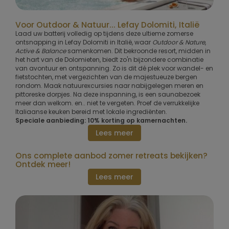
Voor Outdoor & Natuur... Lefay Dolomiti, Italië
Laad uw batterij volledig op tijdens deze ultieme zomerse
ontsnapping in Lefay Dolomiti in Italië, waar
Outdoor & Nature
,
Active & Balance
samenkomen. Dit bekroonde resort, midden in
het hart van de Dolomieten, biedt zo'n bijzondere combinatie
van avontuur en ontspanning. Zo is dit dé plek voor wandel- en
fietstochten, met vergezichten van de majestueuze bergen
rondom. Maak natuurexcursies naar nabijgelegen meren en
pittoreske dorpjes. Na deze inspanning, is een saunabezoek
meer dan welkom. en.. niet te vergeten. Proef de verrukkelijke
Italiaanse keuken bereid met lokale ingrediënten.
Speciale aanbieding: 10% korting op kamernachten.
Lees meer
Ons complete aanbod zomer retreats bekijken?
Ontdek meer!
Lees meer