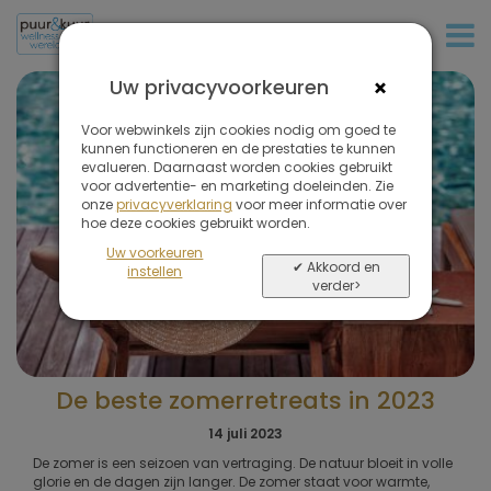
+31 (0)20 573 03 50
×
Uw privacyvoorkeuren
Voor webwinkels zijn cookies nodig om goed te
kunnen functioneren en de prestaties te kunnen
evalueren. Daarnaast worden cookies gebruikt
voor advertentie- en marketing doeleinden. Zie
onze
privacyverklaring
voor meer informatie over
hoe deze cookies gebruikt worden.
Uw voorkeuren
✔ Akkoord en
instellen
verder>
De beste zomerretreats in 2023
14 juli 2023
De zomer is een seizoen van vertraging. De natuur bloeit in volle
glorie en de dagen zijn langer. De zomer staat voor warmte,