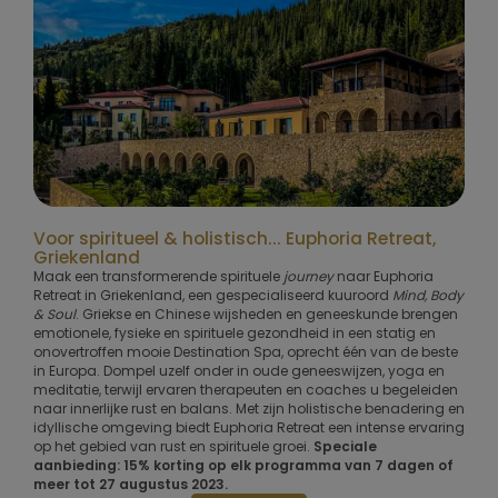
Voor spiritueel & holistisch... Euphoria Retreat,
Griekenland
Maak een transformerende spirituele
journey
naar Euphoria
Retreat in Griekenland, een gespecialiseerd kuuroord
Mind, Body
& Soul
. Griekse en Chinese wijsheden en geneeskunde brengen
emotionele, fysieke en spirituele gezondheid in een statig en
onovertroffen mooie Destination Spa, oprecht één van de beste
in Europa. Dompel uzelf onder in oude geneeswijzen, yoga en
meditatie, terwijl ervaren therapeuten en coaches u begeleiden
naar innerlijke rust en balans. Met zijn holistische benadering en
idyllische omgeving biedt Euphoria Retreat een intense ervaring
op het gebied van rust en spirituele groei.
Speciale
aanbieding: 15% korting op elk programma van 7 dagen of
meer tot 27 augustus 2023.