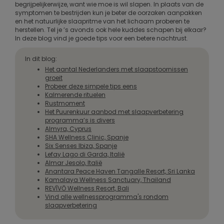
begrijpelijkerwijze, want wie moe is wil slapen. In plaats van de
symptomen te bestrijden kun je beter de oorzaken aanpakken
en het natuurlijke slaapritme van het lichaam proberen te
herstellen. Tel je ’s avonds ook hele kuddes schapen bij elkaar?
In deze blog vind je goede tips voor een betere nachtrust.
In dit blog:
Het aantal Nederlanders met slaapstoornissen
groeit
Probeer deze simpele tips eens
Kalmerende rituelen
Rustmoment
Het Puurenkuur aanbod met slaapverbetering
programma’s is divers
Almyra, Cyprus
SHA Wellness Clinic, Spanje
Six Senses Ibiza, Spanje
Lefay Lago di Garda, Italië
Almar Jesolo, Italië
Anantara Peace Haven Tangalle Resort, Sri Lanka
Kamalaya Wellness Sanctuary, Thailand
REVĪVŌ Wellness Resort, Bali
Vind alle wellnessprogramma's rondom
slaapverbetering