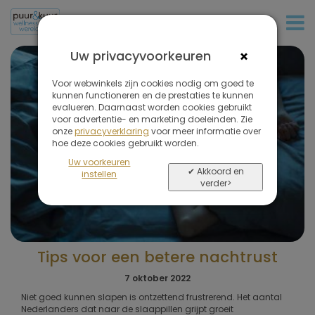
+31 (0)20 573 03 50
×
Uw privacyvoorkeuren
Voor webwinkels zijn cookies nodig om goed te
kunnen functioneren en de prestaties te kunnen
evalueren. Daarnaast worden cookies gebruikt
voor advertentie- en marketing doeleinden. Zie
onze
privacyverklaring
voor meer informatie over
hoe deze cookies gebruikt worden.
Uw voorkeuren
✔ Akkoord en
instellen
verder>
Tips voor een betere nachtrust
7 oktober 2022
Niet goed kunnen slapen is ontzettend frustrerend. Het aantal
Nederlanders dat naar de slaappillen grijpt groeit