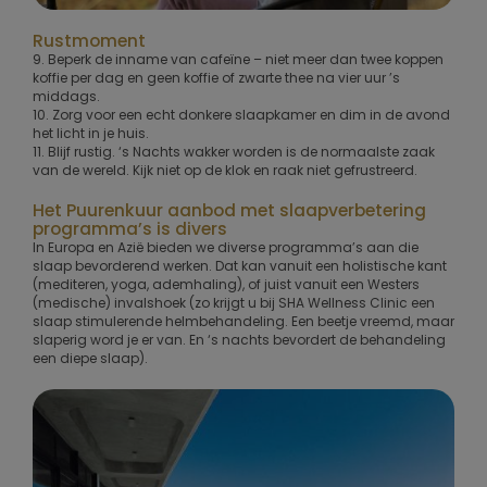
Rustmoment
9. Beperk de inname van cafeïne – niet meer dan twee koppen
koffie per dag en geen koffie of zwarte thee na vier uur ’s
middags.
10. Zorg voor een echt donkere slaapkamer en dim in de avond
het licht in je huis.
11. Blijf rustig. ‘s Nachts wakker worden is de normaalste zaak
van de wereld. Kijk niet op de klok en raak niet gefrustreerd.
Het Puurenkuur aanbod met slaapverbetering
programma’s is divers
In Europa en Azië bieden we diverse programma’s aan die
slaap bevorderend werken. Dat kan vanuit een holistische kant
(mediteren, yoga, ademhaling), of juist vanuit een Westers
(medische) invalshoek (zo krijgt u bij SHA Wellness Clinic een
slaap stimulerende helmbehandeling. Een beetje vreemd, maar
slaperig word je er van. En ‘s nachts bevordert de behandeling
een diepe slaap).