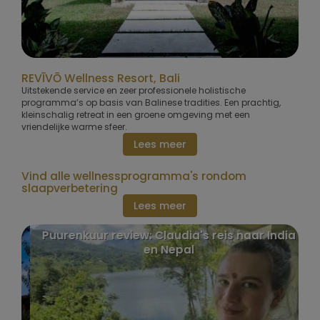
REVĪVŌ Wellness Resort, Bali
Uitstekende service en zeer professionele holistische
programma’s op basis van Balinese tradities. Een prachtig,
kleinschalig retreat in een groene omgeving met een
vriendelijke warme sfeer.
Lees meer
Vind alle wellnessprogramma's rondom
slaapverbetering
Lees meer
Puurenkuur review: Claudia's reis naar India
en Nepal