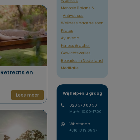
Wellness
Mentale Balans &
Anti-stress
Wellness naar seizoen
Pilates
Ayurveda
Fitness & actief
Gewichtsverlies
Retraites in Nederland
Meditatie
 Retreats en
Wij helpen u graag
Lees meer
020 573 03 50
Ma-Vr 10:00-17:00
Whatsapp
+316 13 19 65 37