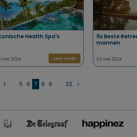
conische Health Spa's
5x Beste Retre
mannen
Lees meer
1 mei 2024
24 mei 2024
1
5
6
7
8
9
22
>
...
...