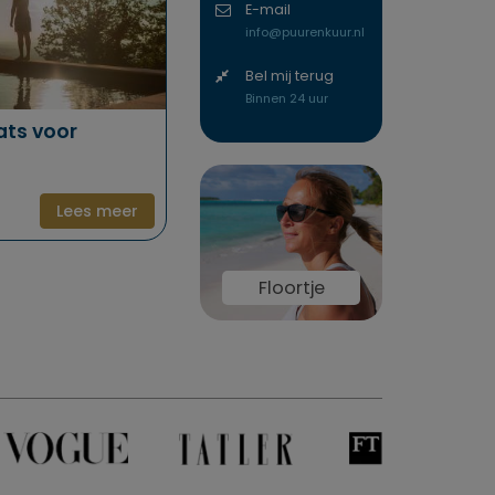
E-mail
info@puurenkuur.nl
Bel mij terug
Binnen 24 uur
ats voor
Lees meer
Floortje