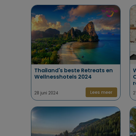
Thailand's beste Retreats en
W
Wellnesshotels 2024
O
r
Lees meer
28 juni 2024
2