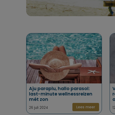
Aju paraplu, hallo parasol:
V
last-minute wellnessreizen
r
mét zon
o
Lees meer
26 juli 2024
1