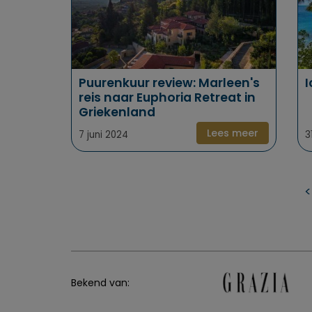
Puurenkuur review: Marleen's
I
reis naar Euphoria Retreat in
Griekenland
Lees meer
7 juni 2024
3
<
Bekend van: