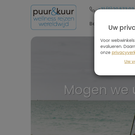
+31 (0)20 573 03
Bestemmingen
Uw priv
Voor webwinkels
evalueren. Daar
onze
privacyverk
Uw v
Mogen we