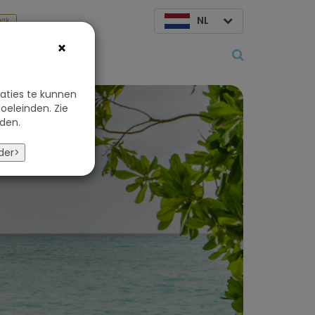
NL
aak
×
Over ons
aties te kunnen
oeleinden. Zie
den.
der>