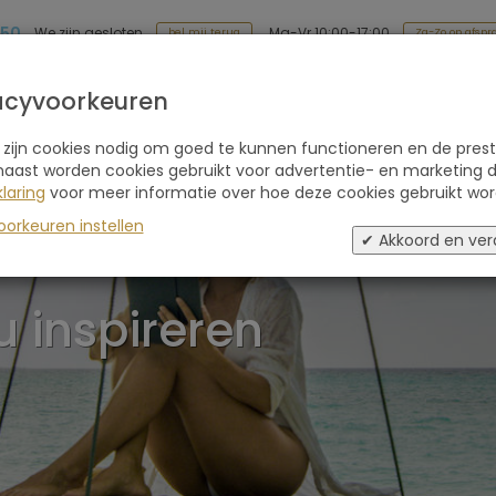
 50
Ma-Vr 10:00-17:00
We zijn gesloten
Za-Zo op afspr
bel mij terug
Soort reis
Retraites
Advies
Blogs
acyvoorkeuren
 zijn cookies nodig om goed te kunnen functioneren en de prest
naast worden cookies gebruikt voor advertentie- en marketing d
laring
voor meer informatie over hoe deze cookies gebruikt wor
oorkeuren instellen
✔ Akkoord en ver
u inspireren