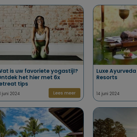
at is uw favoriete yogastijl?
Luxe Ayurveda
ntdek het hier met 6x
Resorts
etreat tips
Lees meer
1 juni 2024
14 juni 2024