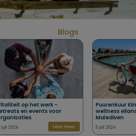
Blogs
5x Beste
Retreats voor
mannen
italiteit op het werk -
Puurenkuur Ki
etreats en events voor
wellness eilan
rganisaties
Malediven
Lees meer
2 juli 2024
5 juli 2024