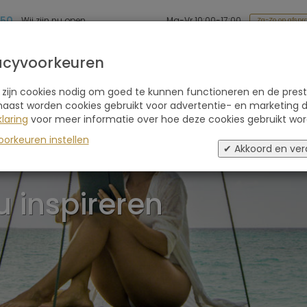
 50
Ma-Vr 10:00-17:00
Wij zijn nu open
Za-Zo op afspr
Soort reis
Retraites
Advies
Blogs
acyvoorkeuren
 zijn cookies nodig om goed te kunnen functioneren en de prest
naast worden cookies gebruikt voor advertentie- en marketing d
laring
voor meer informatie over hoe deze cookies gebruikt wor
oorkeuren instellen
✔ Akkoord en ver
u inspireren