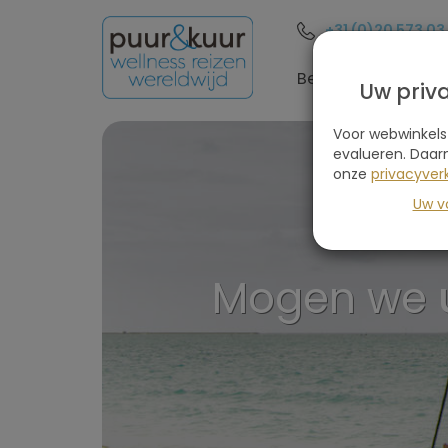
+31 (0)20 573 03
Bestemmingen
Uw priv
Voor webwinkels
evalueren. Daar
onze
privacyverk
Uw v
Mogen we