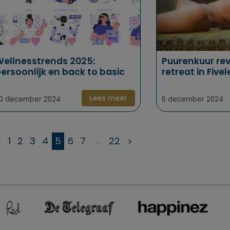
ellnesstrends 2025:
Puurenkuur rev
ersoonlijk en back to basic
retreat in Five
Lees meer
0 december 2024
6 december 2024
<
1
2
3
4
5
6
7
22
>
...