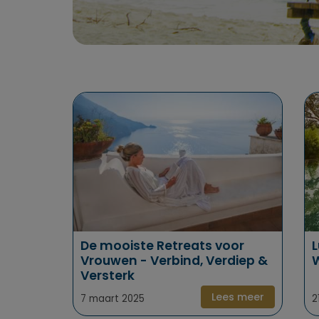
De mooiste Retreats voor
L
Vrouwen - Verbind, Verdiep &
W
Versterk
Lees meer
7 maart 2025
2