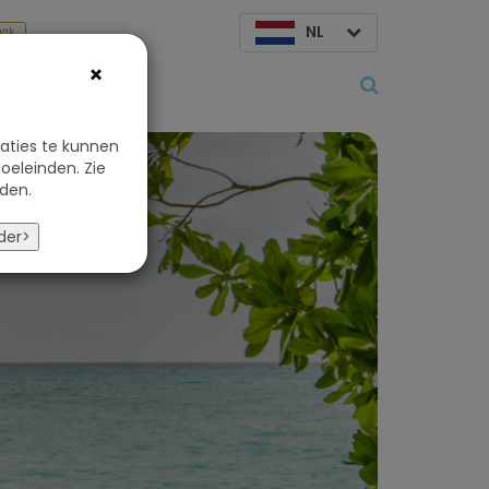
NL
aak
×
Over ons
aties te kunnen
oeleinden. Zie
den.
der>