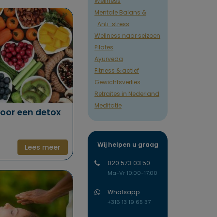
Wellness
Mentale Balans &
Anti-stress
Wellness naar seizoen
Pilates
Ayurveda
Fitness & actief
Gewichtsverlies
Retraites in Nederland
Meditatie
 voor een detox
Wij helpen u graag
Lees meer
020 573 03 50
Ma-Vr 10:00-17:00
Whatsapp
+316 13 19 65 37