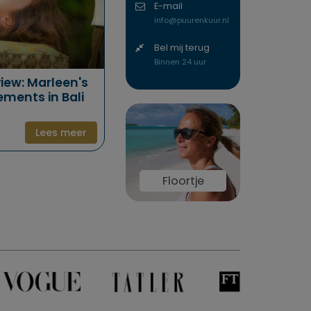
E-mail
info@puurenkuur.nl
Bel mij terug
Binnen 24 uur
iew: Marleen's
lements in Bali
Lees meer
Floortje