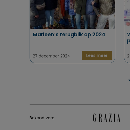
Marleen’s terugblik op 2024
W
p
Lees meer
27 december 2024
2
Bekend van: