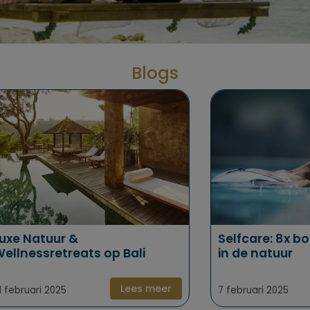
Blogs
5x Beste
Retreats voor
mannen
uxe Natuur &
Selfcare: 8x bo
ellnessretreats op Bali
in de natuur
Lees meer
1 februari 2025
7 februari 2025