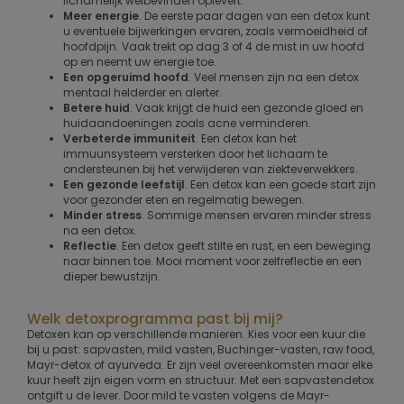
lichamelijk welbevinden oplevert.
Meer energie
. De eerste paar dagen van een detox kunt
u eventuele bijwerkingen ervaren, zoals vermoeidheid of
hoofdpijn. Vaak trekt op dag 3 of 4 de mist in uw hoofd
op en neemt uw energie toe.
Een opgeruimd hoofd
. Veel mensen zijn na een detox
mentaal helderder en alerter.
Betere huid
. Vaak krijgt de huid een gezonde gloed en
huidaandoeningen zoals acne verminderen.
Verbeterde immuniteit
. Een detox kan het
immuunsysteem versterken door het lichaam te
ondersteunen bij het verwijderen van ziekteverwekkers.
Een gezonde leefstijl
. Een detox kan een goede start zijn
voor gezonder eten en regelmatig bewegen.
Minder stress
. Sommige mensen ervaren minder stress
na een detox.
Reflectie
. Een detox geeft stilte en rust, en een beweging
naar binnen toe. Mooi moment voor zelfreflectie en een
dieper bewustzijn.
Welk detoxprogramma past bij mij?
Detoxen kan op verschillende manieren. Kies voor een kuur die
bij u past: sapvasten, mild vasten, Buchinger-vasten, raw food,
Mayr-detox of ayurveda. Er zijn veel overeenkomsten maar elke
kuur heeft zijn eigen vorm en structuur. Met een sapvastendetox
ontgift u de lever. Door mild te vasten volgens de Mayr-