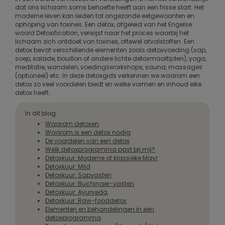
dat ons lichaam soms behoefte heeft aan een frisse start. Het
moderne leven kan leiden tot ongezonde eetgewoonten en
ophoping van toxines. Een detox, afgeleid van het Engelse
woord Detoxification, verwijst naar het proces waarbij het
lichaam zich ontdoet van toxines, oftewel afvalstoffen. Een
detox bevat verschillende elementen zoals detoxvoeding (sap,
soep, salade, bouillon of andere lichte detoxmaaltijden), yoga,
meditatie, wandelen, voedingsworkshops, sauna, massages
(optioneel) etc. In deze detoxgids verkennen we waarom een
detox zo veel voordelen biedt en welke vormen en inhoud elke
detox heeft.
In dit blog:
Waarom detoxen
Waarom is een detox nodig
De voordelen van een detox
Welk detoxprogramma past bij mij?
Detoxkuur: Moderne of klassieke Mayr
Detoxkuur: Mild
Detoxkuur: Sapvasten
Detoxkuur: Buchinger-vasten
Detoxkuur: Ayurveda
Detoxkuur: Raw-fooddetox
Elementen en behandelingen in een
detoxprogramma