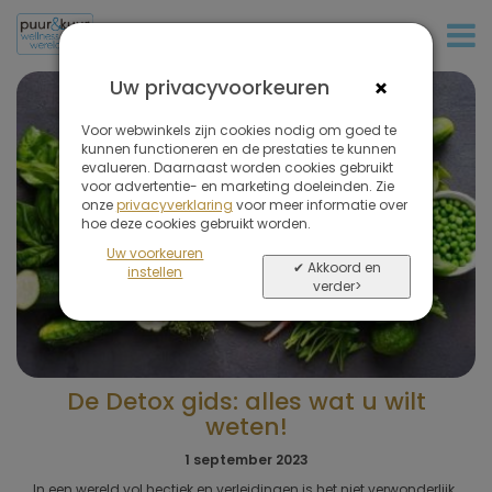
+31 (0)20 573 03 50
×
Uw privacyvoorkeuren
Voor webwinkels zijn cookies nodig om goed te
kunnen functioneren en de prestaties te kunnen
evalueren. Daarnaast worden cookies gebruikt
voor advertentie- en marketing doeleinden. Zie
onze
privacyverklaring
voor meer informatie over
hoe deze cookies gebruikt worden.
Uw voorkeuren
✔ Akkoord en
instellen
verder>
De Detox gids: alles wat u wilt
weten!
1 september 2023
In een wereld vol hectiek en verleidingen is het niet verwonderlijk