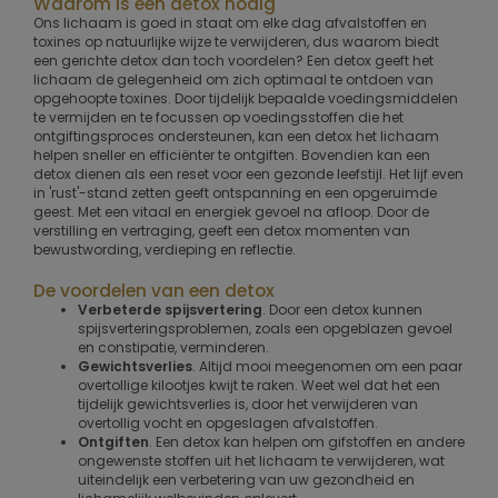
Waarom is een detox nodig
Ons lichaam is goed in staat om elke dag afvalstoffen en
toxines op natuurlijke wijze te verwijderen, dus waarom biedt
een gerichte detox dan toch voordelen? Een detox geeft het
lichaam de gelegenheid om zich optimaal te ontdoen van
opgehoopte toxines. Door tijdelijk bepaalde voedingsmiddelen
te vermijden en te focussen op voedingsstoffen die het
ontgiftingsproces ondersteunen, kan een detox het lichaam
helpen sneller en efficiënter te ontgiften. Bovendien kan een
detox dienen als een reset voor een gezonde leefstijl. Het lijf even
in 'rust'-stand zetten geeft ontspanning en een opgeruimde
geest. Met een vitaal en energiek gevoel na afloop. Door de
verstilling en vertraging, geeft een detox momenten van
bewustwording, verdieping en reflectie.
De voordelen van een detox
Verbeterde spijsvertering
. Door een detox kunnen
spijsverteringsproblemen, zoals een opgeblazen gevoel
en constipatie, verminderen.
Gewichtsverlies
. Altijd mooi meegenomen om een paar
overtollige kilootjes kwijt te raken. Weet wel dat het een
tijdelijk gewichtsverlies is, door het verwijderen van
overtollig vocht en opgeslagen afvalstoffen.
Ontgiften
. Een detox kan helpen om gifstoffen en andere
ongewenste stoffen uit het lichaam te verwijderen, wat
uiteindelijk een verbetering van uw gezondheid en