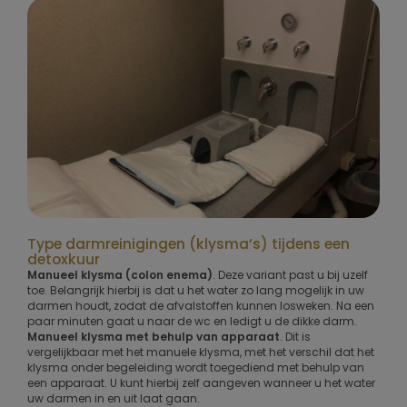
Type darmreinigingen (klysma’s) tijdens een
detoxkuur
Manueel klysma (colon enema)
. Deze variant past u bij uzelf
toe. Belangrijk hierbij is dat u het water zo lang mogelijk in uw
darmen houdt, zodat de afvalstoffen kunnen losweken. Na een
paar minuten gaat u naar de wc en ledigt u de dikke darm.
Manueel klysma met behulp van apparaat
. Dit is
vergelijkbaar met het manuele klysma, met het verschil dat het
klysma onder begeleiding wordt toegediend met behulp van
een apparaat. U kunt hierbij zelf aangeven wanneer u het water
uw darmen in en uit laat gaan.