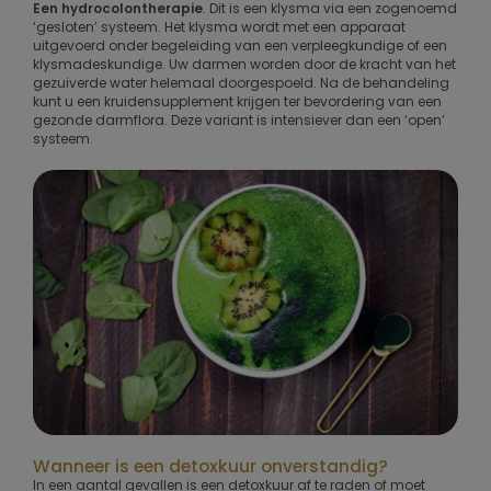
Een hydrocolontherapie
. Dit is een klysma via een zogenoemd
‘gesloten’ systeem. Het klysma wordt met een apparaat
uitgevoerd onder begeleiding van een verpleegkundige of een
klysmadeskundige. Uw darmen worden door de kracht van het
gezuiverde water helemaal doorgespoeld. Na de behandeling
kunt u een kruidensupplement krijgen ter bevordering van een
gezonde darmflora. Deze variant is intensiever dan een ‘open’
systeem.
Wanneer is een detoxkuur onverstandig?
In een aantal gevallen is een detoxkuur af te raden of moet