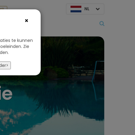
NL
aak
×
Over ons
aties te kunnen
oeleinden. Zie
den.
der>
ie