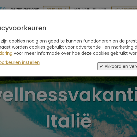
 50
Ma-Vr 10:00-17:00
We zijn gesloten
Za-Zo op afspr
bel mij terug
Soort reis
Retraites
Advies
Blogs
acyvoorkeuren
 zijn cookies nodig om goed te kunnen functioneren en de prest
naast worden cookies gebruikt voor advertentie- en marketing d
laring
voor meer informatie over hoe deze cookies gebruikt wor
Luxe
oorkeuren instellen
✔ Akkoord en ver
ellnessvakant
Italië