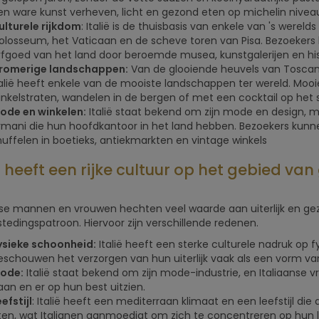
en ware kunst verheven, licht en gezond eten op michelin nivea
ulturele rijkdom
: Italië is de thuisbasis van enkele van 's were
olosseum, het Vaticaan en de scheve toren van Pisa. Bezoekers 
rfgoed van het land door beroemde musea, kunstgalerijen en hi
romerige landschappen:
Van de glooiende heuvels van Toscan
talië heeft enkele van de mooiste landschappen ter wereld. Mooi
inkelstraten, wandelen in de bergen of met een cocktail op het 
ode en winkelen:
Italië staat bekend om zijn mode en design, m
rmani die hun hoofdkantoor in het land hebben. Bezoekers kunn
nuffelen in boetieks, antiekmarkten en vintage winkels
ë heeft een rijke cultuur op het gebied va
nse mannen en vrouwen hechten veel waarde aan uiterlijk en gezo
tedingspatroon. Hiervoor zijn verschillende redenen.
ysieke schoonheid:
Italië heeft een sterke culturele nadruk op 
eschouwen het verzorgen van hun uiterlijk vaak als een vorm van
ode:
Italië staat bekend om zijn mode-industrie, en Italiaanse
aan en er op hun best uitzien.
efstijl
: Italië heeft een mediterraan klimaat en een leefstijl di
ten, wat Italianen aanmoedigt om zich te concentreren op hun l