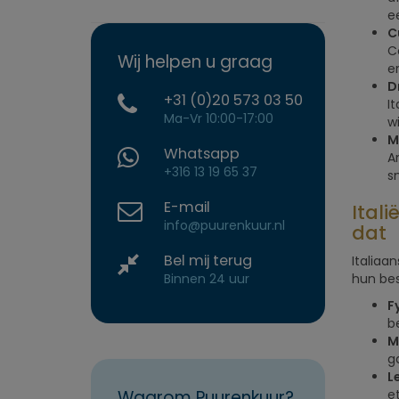
e
C
C
Wij helpen u graag
e
D
+31 (0)20 573 03 50
I
Ma-Vr 10:00-17:00
w
M
Whatsapp
A
+316 13 19 65 37
s
E-mail
Itali
info@puurenkuur.nl
dat
Bel mij terug
Italiaa
Binnen 24 uur
hun bes
F
b
M
g
Le
Waarom Puurenkuur?
e