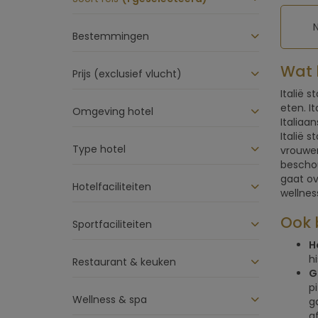
Bestemmingen
Wat 
Prijs (exclusief vlucht)
Italië 
eten. I
Omgeving hotel
Italiaa
Italië 
Type hotel
vrouwen
beschou
gaat ov
Hotelfaciliteiten
wellnes
Ook b
Sportfaciliteiten
H
h
Restaurant & keuken
G
p
Wellness & spa
g
a