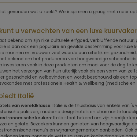
Niet gevonden wat u zoekt? We inspireren u graag met meer opti
kunt u verwachten van een luxe kuurvakanti
staat bekend om zijn rijke culturele erfgoed, verbluffende natuu
talie is dan ook een populaire en gewilde bestemming voor luxe
nse mannen en vrouwen veel waarde aan uiterlijk en gezondheid,
staat bekend om het produceren van hoogwaardige schoonheids-
 investeren vaak in deze producten om mooi voor de dag te k
wen het verzorgen van hun uiterlijk vaak als een vorm van zelfexp
er gezondheid en welbevinden en wordt beschouwd als een to
svakanties met professionele Health & Wellbeing (medische en hol
iedt Italië
otels van wereldklasse
: Italië is de thuisbasis van enkele van 
istorische paleizen, moderne designhotels en charmante landelijk
astronomische keuken:
Italië staat bekend om zijn heerlijke k
izza en gelato. Bezoekers kunnen genieten van hoogwaardige eet
astronomische menu's en wijnarrangementen aanbieden. Ook de
fgelopen jaren, zonder de vette sauzen en koolhydraatrijke pasta's,