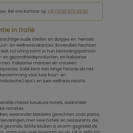
es. Bel ons kantoor op
+31 (0)20 573 03 50
.
e in Italië
r, prachtige oude steden en dorpjes en hemels
 kuur- en wellnessvakanties. Bovendien hechten
 wat tot uiting komt in hun bestedingspatroon.
 en gezondheidsproducten, en Italiaanse
omen. Italiaanse mannen en vrouwen
ressie. Italië kent een lange historie als het
pbestemming voor luxe kuur- en
istische) spa's en luxe wellness resorts.
's werelds meest luxueuze hotels, waaronder
e retraites.
euken, waaronder klassieke gerechten zoals pasta,
ervaringen, met veel hotels en restaurants die
 gezonde, lichte keuken is enorm gegroeid de
 maar juist veel groenten en vis. Dit is zelfs tot