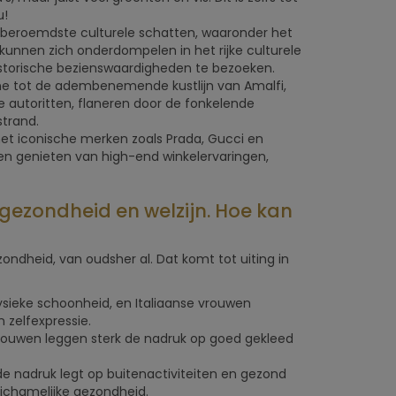
u!
lds beroemdste culturele schatten, waaronder het
kunnen zich onderdompelen in het rijke culturele
storische bezienswaardigheden te bezoeken.
e tot de adembenemende kustlijn van Amalfi,
e autoritten, flaneren door de fonkelende
strand.
et iconische merken zoals Prada, Gucci en
en genieten van high-end winkelervaringen,
n gezondheid en welzijn. Hoe kan
ndheid, van oudsher al. Dat komt tot uiting in
fysieke schoonheid, en Italiaanse vrouwen
 zelfexpressie.
 vrouwen leggen sterk de nadruk op goed gekleed
e de nadruk legt op buitenactiviteiten en gezond
ichamelijke gezondheid.