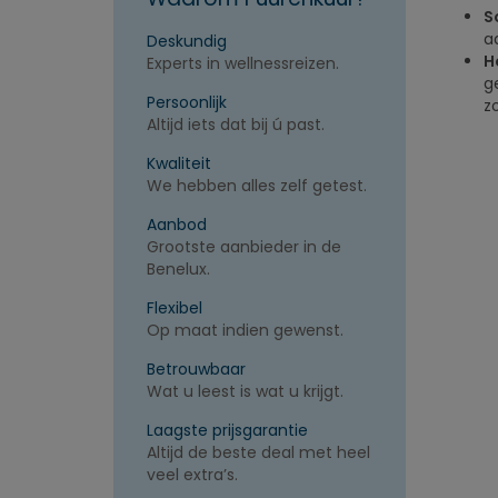
S
a
Deskundig
H
Experts in wellnessreizen.
g
Persoonlijk
z
Altijd iets dat bij ú past.
Kwaliteit
We hebben alles zelf getest.
Aanbod
Grootste aanbieder in de
Benelux.
Flexibel
Op maat indien gewenst.
Betrouwbaar
Wat u leest is wat u krijgt.
Laagste prijsgarantie
Altijd de beste deal met heel
veel extra’s.