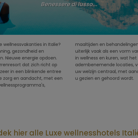
Benessere di lusso...
 wellnessvakanties in Italie?
ouwen het verzorgen van het
anning, gezondheid en
t een lange geschiedenis
den. Nieuwe energie opdoen.
e Health Spa's verklaard. Op
rrenresort dat zich richt op
st en stilte is. Hier staat
zozeer in een blinkende entree
haam als geest. Een plek waar
e zorg en aandacht, met een
u gezien en gehoord wordt.
ellnessprogramma's,
ek hier alle Luxe wellnesshotels Itali