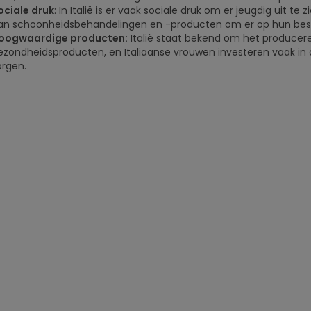
ociale druk
: In Italië is er vaak sociale druk om er jeugdig uit t
an schoonheidsbehandelingen en -producten om er op hun best u
oogwaardige producten:
Italië staat bekend om het produce
ezondheidsproducten, en Italiaanse vrouwen investeren vaak in d
orgen.