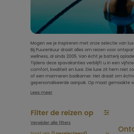
vlucht)
Omgeving
hotel
Mogen we je inspireren met onze selectie van luxe
maaltijden en behandelingen. De Italianen besch
Type hotel
Bij Puurenkuur draait alles om reizen voor ontsp
uiterlijk vaak als een vorm van zelfexpressie. Italië ken
wellness, al sinds 2005. Van écht je batterij opla
in wellness en kuren, wat het grote aanbod van lux
Hotelfaciliteiten
Tijdens deze spavakanties verblijft u in een vijfste
adembenemende locaties, vaak in de natuur. Waar ru
comfort, kwaliteit en luxe. Die luxe zit hem niet 
uw welzijn centraal, met aandacht voor zowel lic
of een marmeren badkamer. Het draait om écht
Sportfaciliteiten
gepersonaliseerde aanpak. Op maat gemaakte w
Lees meer
Restaurant &
keuken
Filter de reizen op
Wellness & spa
Verwijder alle filters
Ontd
Soort reis
(1 geselecteerd)