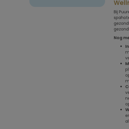
Well
Bij Puu
spahote
gezondh
gezond
Nog me
I
m
v
M
p
o
m
C
v
n
o
W
e
a