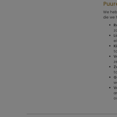
Puur
We hebb
die we 
R
z
L
ei
K
t
V
ze
Z
t
G
w
V
a
o