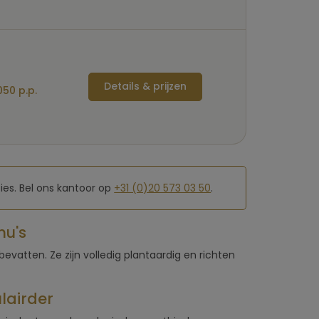
Details & prijzen
50 p.p.
es. Bel ons kantoor op
+31 (0)20 573 03 50
.
nu's
bevatten. Ze zijn volledig plantaardig en richten
lairder