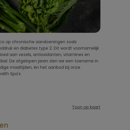
sshotels, retreats en Health Spa's.
Toon op kaart
zen