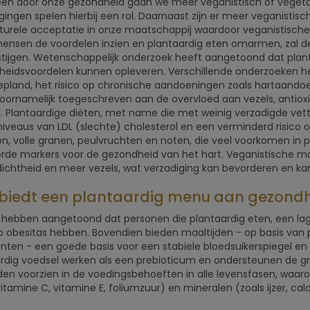
leen door onze gezondheid gaan we meer veganistisch of vegeta
ingen spelen hierbij een rol. Daarnaast zijn er meer veganistis
turele acceptatie in onze maatschappij waardoor veganistische 
nsen de voordelen inzien en plantaardig eten omarmen, zal de
 stijgen. Wetenschappelijk onderzoek heeft aangetoond dat plan
eidsvoordelen kunnen opleveren. Verschillende onderzoeken h
pland, het risico op chronische aandoeningen zoals hartaandoe
oornamelijk toegeschreven aan de overvloed aan vezels, antioxi
. Plantaardige diëten, met name die met weinig verzadigde vett
niveaus van LDL (slechte) cholesterol en een verminderd risico o
n, volle granen, peulvruchten en noten, die veel voorkomen in p
rde markers voor de gezondheid van het hart. Veganistische m
dichtheid en meer vezels, wat verzadiging kan bevorderen en ka
biedt een plantaardig menu aan gezond
 hebben aangetoond dat personen die plantaardig eten, een la
op obesitas hebben. Bovendien bieden maaltijden - op basis van pl
nten - een goede basis voor een stabiele bloedsuikerspiegel en 
rdig voedsel werken als een prebioticum en ondersteunen de g
den voorzien in de voedingsbehoeften in alle levensfasen, waaro
vitamine C, vitamine E, foliumzuur) en mineralen (zoals ijzer, calc