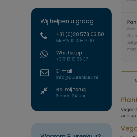
Wij helpen u graag
Pan
Panch
+31 (0)20 573 03 50
Geric
Ma-Vr 10:00-17:00
zelf
maat
Whatsapp
+316 13 19 65 37
E-mail
info@puurenkuur.nl
Bel mij terug
Binnen 24 uur
Plan
Veganis
zich op
Vega
Waarom Puurenkuur?