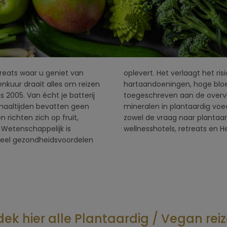
reats waar u geniet van
che aandoeningen zoals
enkuur draait alles om reizen
pe 2. Dit wordt voornamelijk
s 2005. Van écht je batterij
tioxidanten, vitamines en
maaltijden bevatten geen
ren zien we een toename in
en richten zich op fruit,
n het aanbod bij onze
 Wetenschappelijk is
wellne
veel gezondheidsvoordelen
ek hier alle Plantaardig / Vegan rei