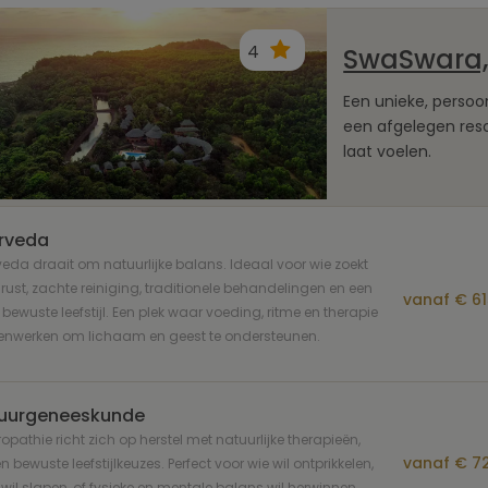
4
SwaSwara,
Een unieke, persoo
een afgelegen reso
laat voelen.
rveda
eda draait om natuurlijke balans. Ideaal voor wie zoekt
rust, zachte reiniging, traditionele behandelingen en een
vanaf € 61
bewuste leefstijl. Een plek waar voeding, ritme en therapie
nwerken om lichaam en geest te ondersteunen.
uurgeneeskunde
opathie richt zich op herstel met natuurlijke therapieën,
vanaf € 72
en bewuste leefstijlkeuzes. Perfect voor wie wil ontprikkelen,
 wil slapen, of fysieke en mentale balans wil herwinnen.