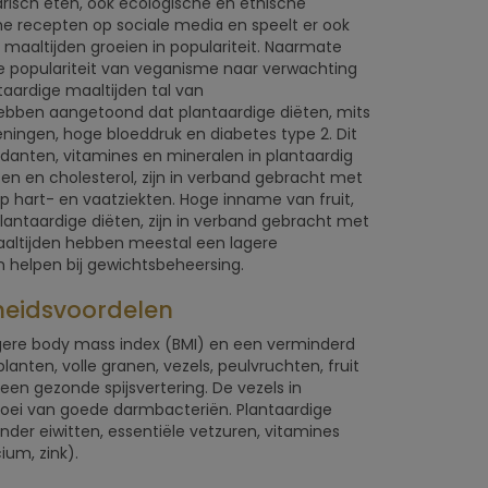
risch eten, ook ecologische en ethische
che recepten op sociale media en speelt er ook
maaltijden groeien in populariteit. Naarmate
 populariteit van veganisme naar verwachting
taardige maaltijden tal van
ebben aangetoond dat plantaardige diëten, mits
ningen, hoge bloeddruk en diabetes type 2. Dit
danten, vitamines en mineralen in plantaardig
en en cholesterol, zijn in verband gebracht met
p hart- en vaatziekten. Hoge inname van fruit,
lantaardige diëten, zijn in verband gebracht met
aaltijden hebben meestal een lagere
n helpen bij gewichtsbeheersing.
heidsvoordelen
gere body mass index (BMI) en een verminderd
anten, volle granen, vezels, peulvruchten, fruit
een gezonde spijsvertering. De vezels in
roei van goede darmbacteriën. Plantaardige
nder eiwitten, essentiële vetzuren, vitamines
ium, zink).