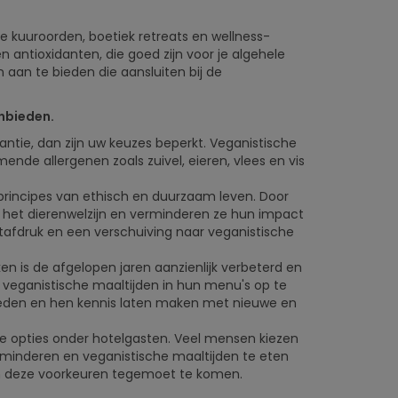
e kuuroorden, boetiek retreats en wellness-
en antioxidanten, die goed zijn voor je algehele
aan te bieden die aansluiten bij de
nbieden.
rantie, dan zijn uw keuzes beperkt. Veganistische
nde allergenen zoals zuivel, eieren, vlees en vis
 principes van ethisch en duurzaam leven. Door
 het dierenwelzijn en verminderen ze hun impact
etafdruk en een verschuiving naar veganistische
n is de afgelopen jaren aanzienlijk verbeterd en
or veganistische maaltijden in hun menu's op te
ieden en hen kennis laten maken met nieuwe en
he opties onder hotelgasten. Veel mensen kiezen
rminderen en veganistische maaltijden te eten
aan deze voorkeuren tegemoet te komen.