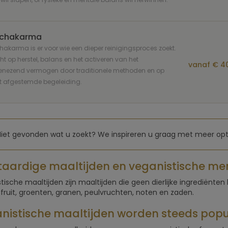
chakarma
akarma is er voor wie een dieper reinigingsproces zoekt.
ht op herstel, balans en het activeren van het
vanaf € 40
genezend vermogen door traditionele methoden en op
 afgestemde begeleiding.
Niet gevonden wat u zoekt? We inspireren u graag met meer opti
taardige maaltijden en veganistische me
tische maaltijden zijn maaltijden die geen dierlijke ingrediënten 
 fruit, groenten, granen, peulvruchten, noten en zaden.
nistische maaltijden worden steeds popu