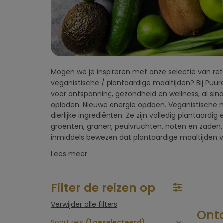
vlucht)
Omgeving
hotel
Mogen we je inspireren met onze selectie van ret
oplevert. Het verlaagt het risico op chronis
Type hotel
veganistische / plantaardige maaltijden? Bij Puur
hartaandoeningen, hoge bloeddruk en diabetes ty
voor ontspanning, gezondheid en wellness, al sind
toegeschreven aan de overvloed aan vezels, an
Hotelfaciliteiten
opladen. Nieuwe energie opdoen. Veganistische 
mineralen in plantaardig voedsel. De afgelopen ja
dierlijke ingrediënten. Ze zijn volledig plantaardig 
zowel de vraag naar plantaardige maaltijden, é
groenten, granen, peulvruchten, noten en zaden.
Sportfaciliteiten
inmiddels bewezen dat plantaardige maaltijden 
Lees meer
Restaurant &
keuken
Filter de reizen op
Wellness & spa
Verwijder alle filters
Ontd
Soort reis
(1 geselecteerd)