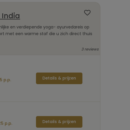
 India
nlijke en verdiepende yoga- ayurvedareis op
rt met een warme staf die u zich direct thuis
3 reviews
Details & prijzen
5 p.p.
Details & prijzen
5 p.p.