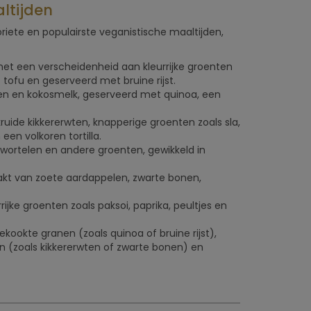
ltijden
iete en populairste veganistische maaltijden,
t een verscheidenheid aan kleurrijke groenten
tofu en geserveerd met bruine rijst.
en en kokosmelk, geserveerd met quinoa, een
uide kikkererwten, knapperige groenten zoals sla,
en volkoren tortilla.
ortelen en andere groenten, gewikkeld in
aakt van zoete aardappelen, zwarte bonen,
ijke groenten zoals paksoi, paprika, peultjes en
ookte granen (zoals quinoa of bruine rijst),
 (zoals kikkererwten of zwarte bonen) en