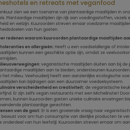
neshotels en retreats met veganfood
renkuur zien we een toename van plantaardige maaltijden in onz
ls. Plantaardige maaltijden zijn rijk aan voedingsstoffen, vezels 
eid en welzijn. Kuuroorden streven ernaar voedzame maaltijden 
heidsdoelen van hun gasten.
er redenen waarom kuuroorden plantaardige maaltijden aa
ntoleranties en allergieën:
Heeft u een voedselallergie of intole
aaltijden kunnen een geschikte optie zijn, omdat ze veelvoorkome
ermijden.
ilieuoverwegingen:
veganistische maaltijden sluiten aan bij de
lantaardige maaltijden aan te bieden, ondersteunen kuuroorden
p het milieu. Veehouderij heeft een aanzienlijke ecologische vo
aaltijden kan bijdragen aan een duurzamer voedselsysteem.
ulinaire verscheidenheid en creativiteit:
de veganistische keuke
erfijnd. Er zijn zelfs vegan restaurants met een Michelinster! Do
emen, kunnen kuuroorden gasten unieke culinaire ervaringen b
pwindende plantaardige gerechten.
ensen van de gast:
Er is een groeiende vraag naar veganistisc
r bewust voor om hun consumptie van dierlijke producten te ve
ls onderdeel van hun leefstijl. Kuuroorden streven ernaar om 