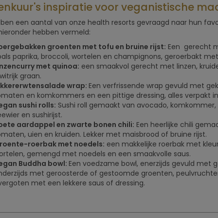
enkuur's inspiratie voor veganistische maa
en een aantal van onze health resorts gevraagd naar hun favor
hieronder hebben vermeld:
oergebakken groenten met tofu en bruine rijst:
Een gerecht me
oals paprika, broccoli, wortelen en champignons, geroerbakt met 
inzencurry met quinoa:
een smaakvol gerecht met linzen, kruid
witrijk graan.
ikkererwtensalade wrap:
Een verfrissende wrap gevuld met gekr
omaten en komkommers en een pittige dressing, alles verpakt in e
egan sushi rolls:
Sushi roll gemaakt van avocado, komkommer, w
ewier en sushirijst.
oete aardappel en zwarte bonen chili:
Een heerlijke chili gem
omaten, uien en kruiden. Lekker met maisbrood of bruine rijst.
roente-roerbak met noedels:
een makkelijke roerbak met kleurr
ortelen, gemengd met noedels en een smaakvolle saus.
egan Buddha bowl:
Een voedzame bowl, enerzijds gevuld met gek
nderzijds met geroosterde of gestoomde groenten, peulvruchten
vergoten met een lekkere saus of dressing.