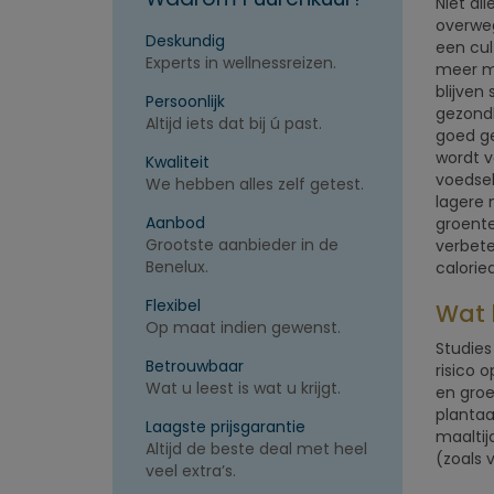
Niet al
overweg
Deskundig
een cul
Experts in wellnessreizen.
meer me
blijven
Persoonlijk
gezondh
Altijd iets dat bij ú past.
goed ge
wordt v
Kwaliteit
voedsel
We hebben alles zelf getest.
lagere 
Aanbod
groente
Grootste aanbieder in de
verbete
Benelux.
calorie
Flexibel
Wat 
Op maat indien gewenst.
Studies
Betrouwbaar
risico 
Wat u leest is wat u krijgt.
en groe
plantaa
Laagste prijsgarantie
maaltij
Altijd de beste deal met heel
(zoals 
veel extra’s.