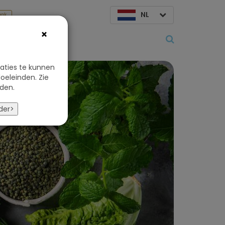
NL
aak
×
Over ons
aties te kunnen
oeleinden. Zie
den.
der>