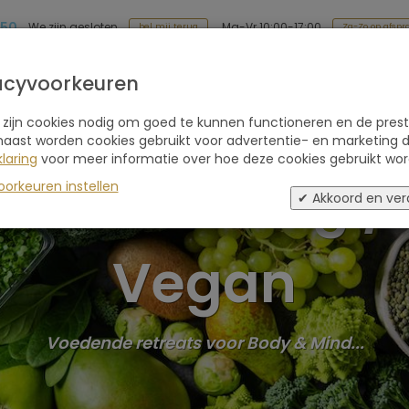
 50
Ma-Vr 10:00-17:00
We zijn gesloten
Za-Zo op afspr
bel mij terug
Soort reis
Retraites
Advies
Blogs
acyvoorkeuren
 zijn cookies nodig om goed te kunnen functioneren en de prest
naast worden cookies gebruikt voor advertentie- en marketing d
laring
voor meer informatie over hoe deze cookies gebruikt wor
Plantaardig /
oorkeuren instellen
✔ Akkoord en ver
Vegan
Voedende retreats voor Body & Mind...