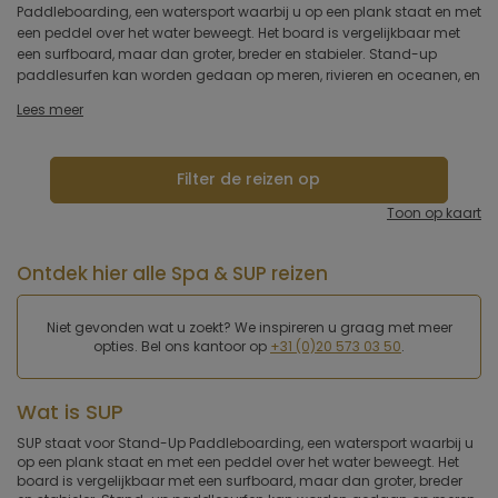
Paddleboarding, een watersport waarbij u op een plank staat en met
en fitnessniveaus. Stand-up paddling is ontspannend en mindful, u
Type hotel
een peddel over het water beweegt. Het board is vergelijkbaar met
geniet van het landschap en de rust van het water. Het is de
een surfboard, maar dan groter, breder en stabieler. Stand-up
afgelopen jaren een populaire watersport geworden en wordt vaak
paddlesurfen kan worden gedaan op meren, rivieren en oceanen, en
Hotelfaciliteiten
Lees meer
Sportfaciliteiten
Filter de reizen op
Restaurant & keuken
Toon op kaart
Wellness & spa
Ontdek hier alle Spa & SUP reizen
Toepassen
Niet gevonden wat u zoekt? We inspireren u graag met meer
opties. Bel ons kantoor op
+31 (0)20 573 03 50
.
Wat is SUP
SUP staat voor Stand-Up Paddleboarding, een watersport waarbij u
op een plank staat en met een peddel over het water beweegt. Het
board is vergelijkbaar met een surfboard, maar dan groter, breder