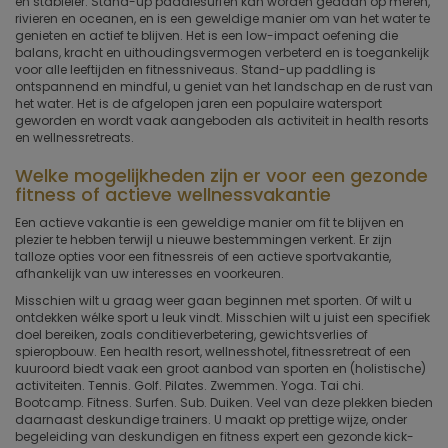
en stabieler. Stand-up paddlesurfen kan worden gedaan op meren,
rivieren en oceanen, en is een geweldige manier om van het water te
genieten en actief te blijven. Het is een low-impact oefening die
balans, kracht en uithoudingsvermogen verbeterd en is toegankelijk
voor alle leeftijden en fitnessniveaus. Stand-up paddling is
ontspannend en mindful, u geniet van het landschap en de rust van
het water. Het is de afgelopen jaren een populaire watersport
geworden en wordt vaak aangeboden als activiteit in health resorts
en wellnessretreats.
Welke mogelijkheden zijn er voor een gezonde
fitness of actieve wellnessvakantie
Een actieve vakantie is een geweldige manier om fit te blijven en
plezier te hebben terwijl u nieuwe bestemmingen verkent. Er zijn
talloze opties voor een fitnessreis of een actieve sportvakantie,
afhankelijk van uw interesses en voorkeuren.
Misschien wilt u graag weer gaan beginnen met sporten. Of wilt u
ontdekken wélke sport u leuk vindt. Misschien wilt u juist een specifiek
doel bereiken, zoals conditieverbetering, gewichtsverlies of
spieropbouw. Een health resort, wellnesshotel, fitnessretreat of een
kuuroord biedt vaak een groot aanbod van sporten en (holistische)
activiteiten. Tennis. Golf. Pilates. Zwemmen. Yoga. Tai chi.
Bootcamp. Fitness. Surfen. Sub. Duiken. Veel van deze plekken bieden
daarnaast deskundige trainers. U maakt op prettige wijze, onder
begeleiding van deskundigen en fitness expert een gezonde kick-