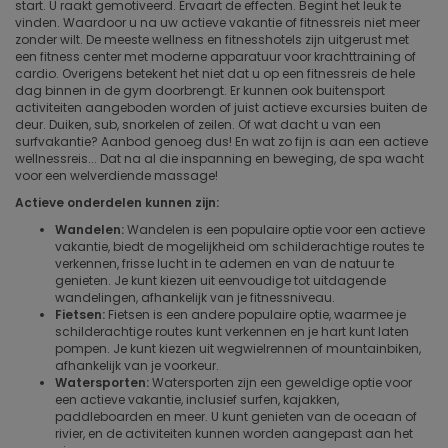
start. U raakt gemotiveerd. Ervaart de effecten. Begint het leuk te
vinden. Waardoor u na uw actieve vakantie of fitnessreis niet meer
zonder wilt. De meeste wellness en fitnesshotels zijn uitgerust met
een fitness center met moderne apparatuur voor krachttraining of
cardio. Overigens betekent het niet dat u op een fitnessreis de hele
dag binnen in de gym doorbrengt. Er kunnen ook buitensport
activiteiten aangeboden worden of juist actieve excursies buiten de
deur. Duiken, sub, snorkelen of zeilen. Of wat dacht u van een
surfvakantie? Aanbod genoeg dus! En wat zo fijn is aan een actieve
wellnessreis... Dat na al die inspanning en beweging, de spa wacht
voor een welverdiende massage!
Actieve onderdelen kunnen zijn:
Wandelen:
Wandelen is een populaire optie voor een actieve
vakantie, biedt de mogelijkheid om schilderachtige routes te
verkennen, frisse lucht in te ademen en van de natuur te
genieten. Je kunt kiezen uit eenvoudige tot uitdagende
wandelingen, afhankelijk van je fitnessniveau.
Fietsen:
Fietsen is een andere populaire optie, waarmee je
schilderachtige routes kunt verkennen en je hart kunt laten
pompen. Je kunt kiezen uit wegwielrennen of mountainbiken,
afhankelijk van je voorkeur.
Watersporten:
Watersporten zijn een geweldige optie voor
een actieve vakantie, inclusief surfen, kajakken,
paddleboarden en meer. U kunt genieten van de oceaan of
rivier, en de activiteiten kunnen worden aangepast aan het