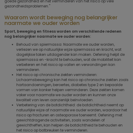
goede gezondheid en het verminderen van het risico op vele
gezondheidsproblemen."
Waarom wordt beweging nog belangrijker
naarmate we ouder worden
Sport, beweging en fitness worden om verschillende redenen
nog belangrijker naarmate we ouder worden:
Behoud van spiermassa: Naarmate we ouder worden,
verliezen we op natuurlijke wijze spiermassa en kracht, wat
dagelijkse taken uitdagender kan maken. Oefening helpt de
spiermassa en -kracht te behouden, wat de mobiliteit kan
verbeteren en het risico op vallen en verwondingen kan
verminderen.
Het risico op chronische ziekten verminderen:
Lichaamsbeweging kan het risico op chronische ziekten zoals
hartaandoeningen, beroertes, diabetes type 2 en bepaalde
vormen van kanker helpen verminderen. Deze ziekten komen
vaker voor naarmate we ouder worden en kunnen onze
kwaliteit van leven aanzienlijk beïnvloeden.
Verbetering van de botdichtheid: de botdichtheid neemt op
natuurlijke wijze af naarmate we ouder worden, waardoor het
risico op fracturen en osteoporose toeneemt. Oefening met
gewichtdragende activiteiten, zoals wandelen of
gewichtheffen, kan helpen de botdichtheid te behouden en
het risico op botbreuken te verminderen.