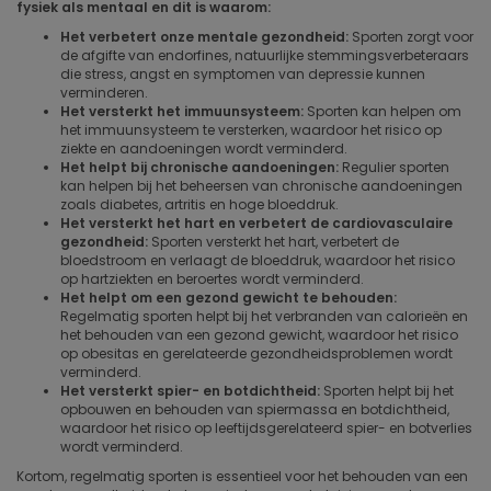
fysiek als mentaal en dit is waarom:
Het verbetert onze mentale gezondheid:
Sporten zorgt voor
de afgifte van endorfines, natuurlijke stemmingsverbeteraars
die stress, angst en symptomen van depressie kunnen
verminderen.
Het versterkt het immuunsysteem:
Sporten kan helpen om
het immuunsysteem te versterken, waardoor het risico op
ziekte en aandoeningen wordt verminderd.
Het helpt bij chronische aandoeningen:
Regulier sporten
kan helpen bij het beheersen van chronische aandoeningen
zoals diabetes, artritis en hoge bloeddruk.
Het versterkt het hart en verbetert de cardiovasculaire
gezondheid:
Sporten versterkt het hart, verbetert de
bloedstroom en verlaagt de bloeddruk, waardoor het risico
op hartziekten en beroertes wordt verminderd.
Het helpt om een gezond gewicht te behouden:
Regelmatig sporten helpt bij het verbranden van calorieën en
het behouden van een gezond gewicht, waardoor het risico
op obesitas en gerelateerde gezondheidsproblemen wordt
verminderd.
Het versterkt spier- en botdichtheid:
Sporten helpt bij het
opbouwen en behouden van spiermassa en botdichtheid,
waardoor het risico op leeftijdsgerelateerd spier- en botverlies
wordt verminderd.
Kortom, regelmatig sporten is essentieel voor het behouden van een