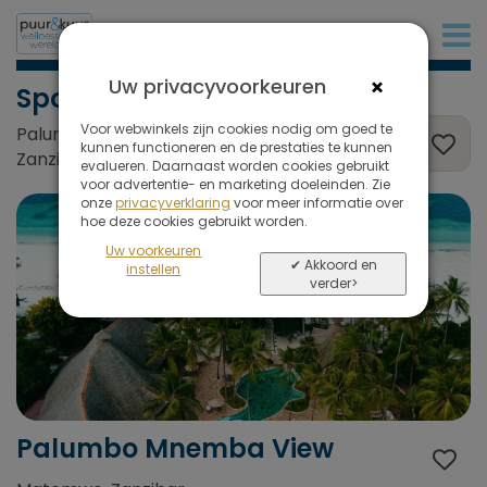
+31 (0)20 573 03 50
×
Uw privacyvoorkeuren
Sport en Fitness
Voor webwinkels zijn cookies nodig om goed te
Palumbo Mnemba View, Matemwe,
kunnen functioneren en de prestaties te kunnen
Zanzibar
evalueren. Daarnaast worden cookies gebruikt
voor advertentie- en marketing doeleinden. Zie
onze
privacyverklaring
voor meer informatie over
hoe deze cookies gebruikt worden.
Uw voorkeuren
✔ Akkoord en
instellen
verder>
Palumbo Mnemba View