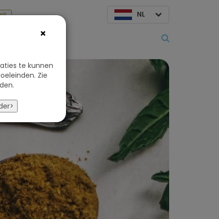
NL
aak
×
Over ons
aties te kunnen
oeleinden. Zie
den.
der>