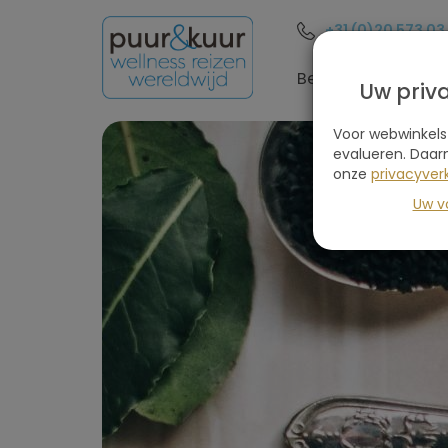
+31 (0)20 573 03
Bestemmingen
Uw priv
Voor webwinkels
evalueren. Daar
onze
privacyverk
Uw v