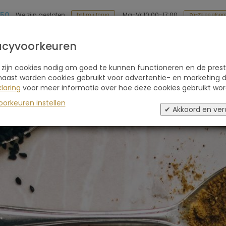
 50
Ma-Vr 10:00-17:00
We zijn gesloten
Za-Zo op afspr
bel mij terug
Soort reis
Retraites
Advies
Blogs
acyvoorkeuren
 zijn cookies nodig om goed te kunnen functioneren en de prest
naast worden cookies gebruikt voor advertentie- en marketing d
laring
voor meer informatie over hoe deze cookies gebruikt wor
oorkeuren instellen
✔ Akkoord en ver