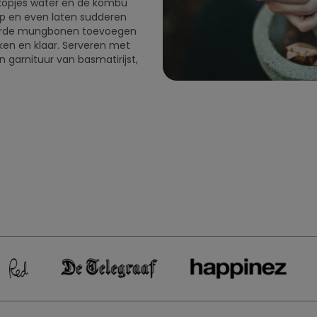
 kopjes water en de kombu
p en even laten sudderen
reerde mungbonen toevoegen
ken en klaar. Serveren met
 garnituur van basmatirijst,