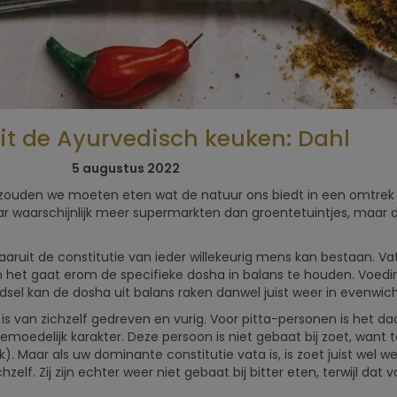
it de Ayurvedisch keuken: Dahl
5x Beste
Retreats vo
5 augustus 2022
mannen
 zouden we moeten eten wat de natuur ons biedt in een omtrek 
r waarschijnlijk meer supermarkten dan groentetuintjes, maar d
aruit de constitutie van ieder willekeurig mens kan bestaan. Vata
het gaat erom de specifieke dosha in balans te houden. Voedin
dsel kan de dosha uit balans raken danwel juist weer in evenwi
is van zichzelf gedreven en vurig. Voor pitta-personen is het 
oedelijk karakter. Deze persoon is niet gebaat bij zoet, want 
 Maar als uw dominante constitutie vata is, is zoet juist wel wee
lf. Zij zijn echter weer niet gebaat bij bitter eten, terwijl dat 