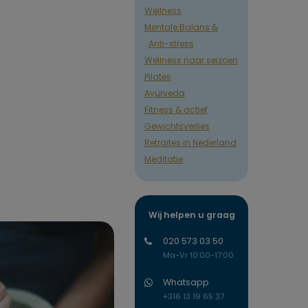
Wellness
Mentale Balans &
Anti-stress
Wellness naar seizoen
Pilates
Ayurveda
Fitness & actief
Gewichtsverlies
Retraites in Nederland
Meditatie
Wij helpen u graag
020 573 03 50
Ma-Vr 10:00-17:00
Whatsapp
+316 13 19 65 37