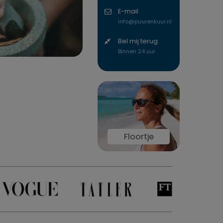
E-mail
info@puurenkuur.nl
Bel mij terug
Binnen 24 uur
Floortje