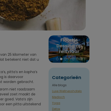
Selfcare: 8x
Floortje
Puure
or
boetiekretraites
Dessing op
rev
in de natuur
reis naar
Claudia
van 25 kilometer van
Euphoria
naar I
at betekent niet dat u
retreat in
Ne
Griekenland
’s, pitta’s en kapha’s
g is daarvoor
Categorieën
cht worden gebracht.
Alle blogs
daarom niet raadzaam
Luxe Wellnesshotels
teveel zoet maakt de
Medisch
r goed. Vata’s zijn
Yoga
voor een pitta uitstekend
Detox