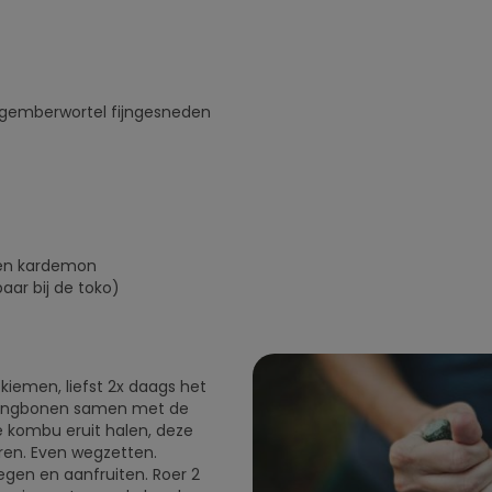
e gemberwortel fijngesneden
a en kardemon
aar bij de toko)
iemen, liefst 2x daags het
mungbonen samen met de
e kombu eruit halen, deze
ren. Even wegzetten.
egen en aanfruiten. Roer 2