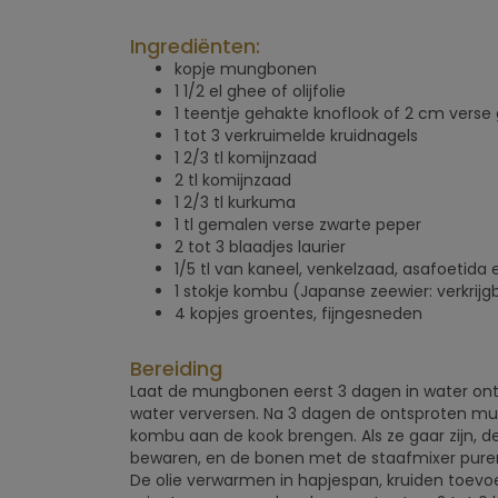
Ingrediënten:
kopje mungbonen
1 1/2 el ghee of olijfolie
1 teentje gehakte knoflook of 2 cm vers
1 tot 3 verkruimelde kruidnagels
1 2/3 tl komijnzaad
2 tl komijnzaad
1 2/3 tl kurkuma
1 tl gemalen verse zwarte peper
2 tot 3 blaadjes laurier
1/5 tl van kaneel, venkelzaad, asafoetid
1 stokje kombu (Japanse zeewier: verkrijgb
4 kopjes groentes, fijngesneden
Bereiding
Laat de mungbonen eerst 3 dagen in water ontk
water verversen. Na 3 dagen de ontsproten 
kombu aan de kook brengen. Als ze gaar zijn, d
bewaren, en de bonen met de staafmixer pure
De olie verwarmen in hapjespan, kruiden toevo